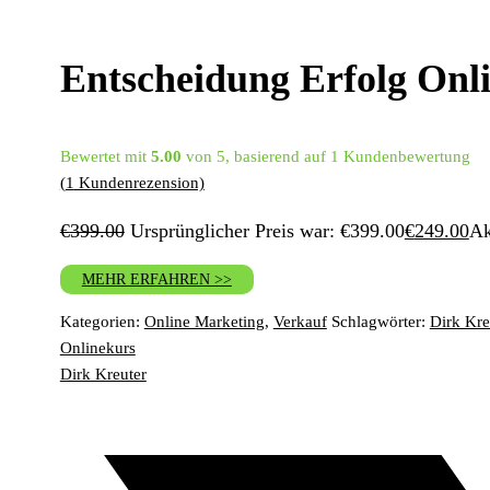
Entscheidung Erfolg Onl
Bewertet mit
5.00
von 5, basierend auf
1
Kundenbewertung
(
1
Kundenrezension)
€
399.00
Ursprünglicher Preis war: €399.00
€
249.00
Ak
MEHR ERFAHREN >>
Kategorien:
Online Marketing
,
Verkauf
Schlagwörter:
Dirk Kre
Onlinekurs
Dirk Kreuter