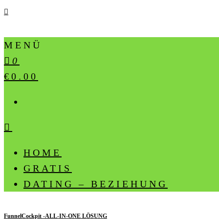
MENÜ
0
€0.00
HOME
GRATIS
DATING – BEZIEHUNG
FunnelCockpit -ALL-IN-ONE LÖSUNG