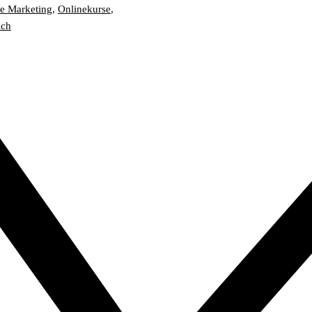
e Marketing
,
Onlinekurse
,
ich