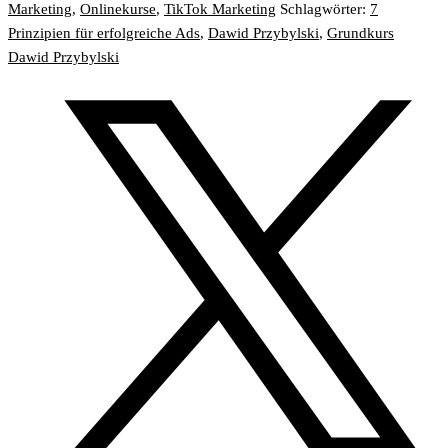
Marketing
,
Onlinekurse
,
TikTok Marketing
Schlagwörter:
7
Prinzipien für erfolgreiche Ads
,
Dawid Przybylski
,
Grundkurs
Dawid Przybylski