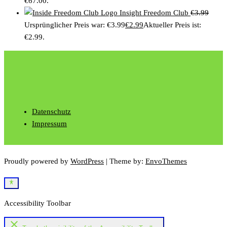
€67.00.
Insight Freedom Club
€
3.99
Ursprünglicher Preis war: €3.99
€
2.99
Aktueller Preis ist:
€2.99.
Datenschutz
Impressum
Proudly powered by
WordPress
|
Theme by:
EnvoThemes
Accessibility Toolbar
close