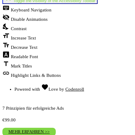
Toggle the visibility of the Accessibility Toolbar
keyboard
Keyboard Navigation
visibility_off
Disable Animations
nights_stay
Contrast
format_size
Increase Text
text_fields
Decrease Text
font_download
Readable Font
title
Mark Titles
link
Highlight Links & Buttons
favorite
Powered with
Love
by
Codenroll
7 Prinzipien für erfolgreiche Ads
€
99.00
MEHR ERFAHREN >>