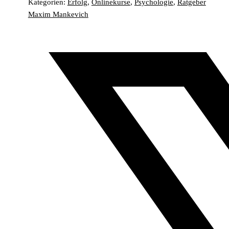
Kategorien:
Erfolg
,
Onlinekurse
,
Psychologie
,
Ratgeber
Maxim Mankevich