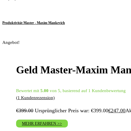
Produktivität Master - Maxim Mankevich
Angebot!
Geld Master-Maxim Man
Bewertet mit
5.00
von 5, basierend auf
1
Kundenbewertung
(
1
Kundenrezension)
€
399.00
Ursprünglicher Preis war: €399.00
€
247.00
Ak
MEHR ERFAHREN >>