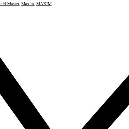
eld Master
,
Maxim
,
MAXIM