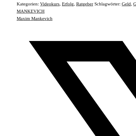
Kategorien:
Videokurs
,
Erfolg
,
Ratgeber
Schlagwörter:
Geld
,
G
MANKEVICH
Maxim Mankevich