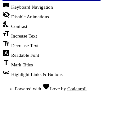
keyboard
Keyboard Navigation
visibility_off
Disable Animations
nights_stay
Contrast
format_size
Increase Text
text_fields
Decrease Text
font_download
Readable Font
title
Mark Titles
link
Highlight Links & Buttons
favorite
Powered with
Love
by
Codenroll