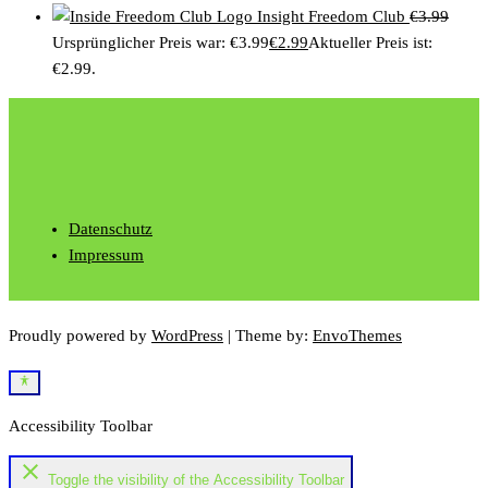
Insight Freedom Club
€
3.99
Ursprünglicher Preis war: €3.99
€
2.99
Aktueller Preis ist:
€2.99.
Datenschutz
Impressum
Proudly powered by
WordPress
|
Theme by:
EnvoThemes
Accessibility Toolbar
close
Toggle the visibility of the Accessibility Toolbar